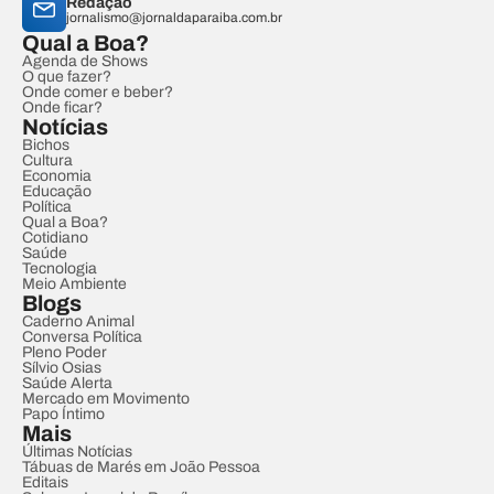
Redação
jornalismo@jornaldaparaiba.com.br
Qual a Boa?
Agenda de Shows
O que fazer?
Onde comer e beber?
Onde ficar?
Notícias
Bichos
Cultura
Economia
Educação
Política
Qual a Boa?
Cotidiano
Saúde
Tecnologia
Meio Ambiente
Blogs
Caderno Animal
Conversa Política
Pleno Poder
Sílvio Osias
Saúde Alerta
Mercado em Movimento
Papo Íntimo
Mais
Últimas Notícias
Tábuas de Marés em João Pessoa
Editais