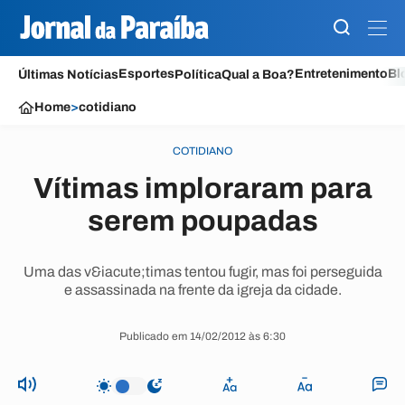
Esportes
Entretenimento
Bl
Últimas Notícias
Política
Qual a Boa?
Home
>
cotidiano
COTIDIANO
Vítimas imploraram para
serem poupadas
Uma das v&iacute;timas tentou fugir, mas foi perseguida
e assassinada na frente da igreja da cidade.
Publicado em 14/02/2012 às 6:30