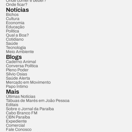
Onde comer e beber?
Onde ficar?
Notícias
Bichos
Cultura
Economia
Educação
Política
Qual a Boa?
Cotidiano
Saúde
Tecnologia
Meio Ambiente
Blogs
Caderno Animal
Conversa Política
Pleno Poder
Sílvio Osias
Saúde Alerta
Mercado em Movimento
Papo Íntimo
Mais
Últimas Notícias
Tábuas de Marés em João Pessoa
Editais
Sobre o Jornal da Paraíba
Cabo Branco FM
CBN Paraíba
Expediente
Comercial
Fale Conosco