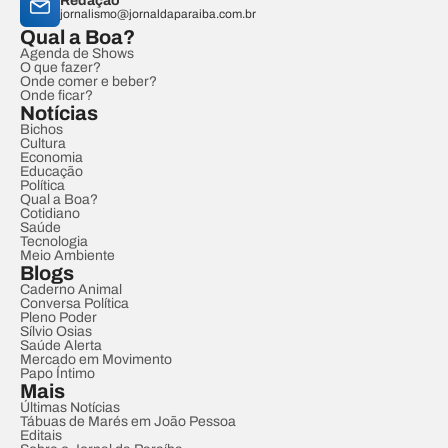
Redação
jornalismo@jornaldaparaiba.com.br
Qual a Boa?
Agenda de Shows
O que fazer?
Onde comer e beber?
Onde ficar?
Notícias
Bichos
Cultura
Economia
Educação
Política
Qual a Boa?
Cotidiano
Saúde
Tecnologia
Meio Ambiente
Blogs
Caderno Animal
Conversa Política
Pleno Poder
Sílvio Osias
Saúde Alerta
Mercado em Movimento
Papo Íntimo
Mais
Últimas Notícias
Tábuas de Marés em João Pessoa
Editais