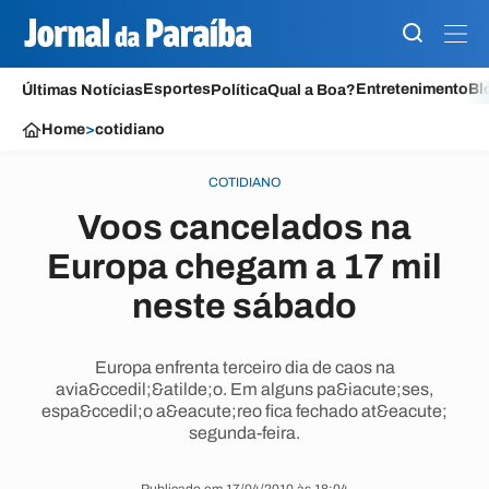
Esportes
Entretenimento
Bl
Últimas Notícias
Política
Qual a Boa?
Home
>
cotidiano
COTIDIANO
Voos cancelados na
Europa chegam a 17 mil
neste sábado
Europa enfrenta terceiro dia de caos na
avia&ccedil;&atilde;o. Em alguns pa&iacute;ses,
espa&ccedil;o a&eacute;reo fica fechado at&eacute;
segunda-feira.