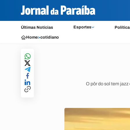
Esportes
Últimas Notícias
Política
Home
>
cotidiano
O pôr do sol tem jazz