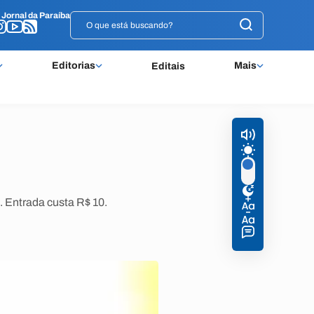
o
o
Jornal da Paraíba
Jornal da Paraíba
Editorias
Mais
Editais
. Entrada custa R$ 10.