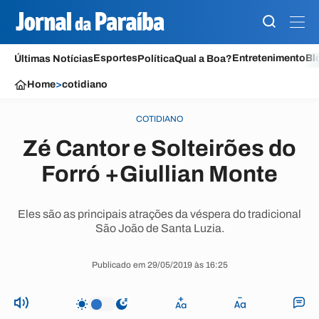
Esportes
Entretenimento
Bl
Últimas Notícias
Política
Qual a Boa?
Home
>
cotidiano
COTIDIANO
Zé Cantor e Solteirões do
Forró +Giullian Monte
Eles são as principais atrações da véspera do tradicional
São João de Santa Luzia.
Publicado em 29/05/2019 às 16:25