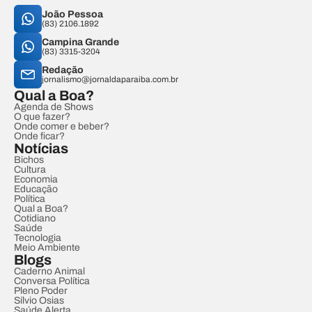
João Pessoa
(83) 2106.1892
Campina Grande
(83) 3315-3204
Redação
jornalismo@jornaldaparaiba.com.br
Qual a Boa?
Agenda de Shows
O que fazer?
Onde comer e beber?
Onde ficar?
Notícias
Bichos
Cultura
Economia
Educação
Política
Qual a Boa?
Cotidiano
Saúde
Tecnologia
Meio Ambiente
Blogs
Caderno Animal
Conversa Política
Pleno Poder
Sílvio Osias
Saúde Alerta