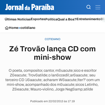
Esportes
Entretenimento
Bl
Últimas Notícias
Política
Qual a Boa?
Home
>
cotidiano
COTIDIANO
Zé Trovão lança CD com
mini-show
O poeta, compositor, cantor, m&uacute;sico e escritor
Z&eacute; Trov&atilde;o lan&ccedil;ar&aacute; seu
terceiro CD 'J&aacute; acharam W&aacute;lter?' com um
mini-show, acompanhado dos m&uacute;sicos Letinho,
Z&eacute; Mauro-violino, Jorge Neg&amp;atilde
Publicado em 22/02/2013 às 17:19