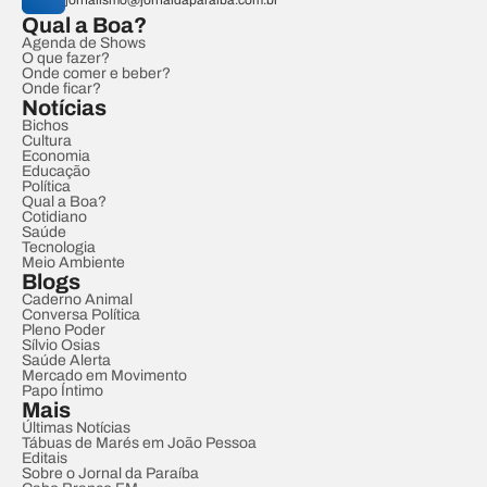
jornalismo@jornaldaparaiba.com.br
Qual a Boa?
Agenda de Shows
O que fazer?
Onde comer e beber?
Onde ficar?
Notícias
Bichos
Cultura
Economia
Educação
Política
Qual a Boa?
Cotidiano
Saúde
Tecnologia
Meio Ambiente
Blogs
Caderno Animal
Conversa Política
Pleno Poder
Sílvio Osias
Saúde Alerta
Mercado em Movimento
Papo Íntimo
Mais
Últimas Notícias
Tábuas de Marés em João Pessoa
Editais
Sobre o Jornal da Paraíba