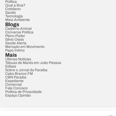
Política
Qual a Boa?
Cotidiano
Saúde
Tecnologia
Meio Ambiente
Blogs
Caderno Animal
Conversa Política
Pleno Poder
Sílvio Osias
Saúde Alerta
Mercado em Movimento
Papo Íntimo
Mais
Últimas Notícias
Tábuas de Marés em João Pessoa
Editais
Sobre o Jornal da Paraíba
Cabo Branco FM
CBN Paraíba
Expediente
Comercial
Fale Conosco
Política de Privacidade
Espaço Opinião
© REDE PARAÍBA DE COMUNICAÇÃO