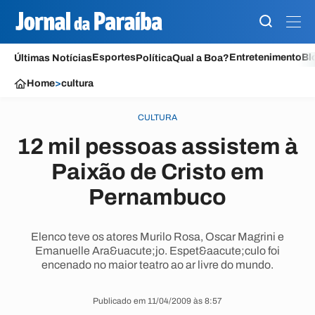
Esportes
Entretenimento
Bl
Últimas Notícias
Política
Qual a Boa?
Home
>
cultura
CULTURA
12 mil pessoas assistem à
Paixão de Cristo em
Pernambuco
Elenco teve os atores Murilo Rosa, Oscar Magrini e
Emanuelle Ara&uacute;jo. Espet&aacute;culo foi
encenado no maior teatro ao ar livre do mundo.
Publicado em 11/04/2009 às 8:57