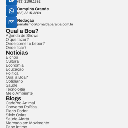
(83) 2106.1892
Campina Grande
(83) 3315-3204
Redação
jornalismo@jornaldaparaiba.com.br
Qual a Boa?
Agenda de Shows
O que fazer?
Onde comer e beber?
Onde ficar?
Notícias
Bichos
Cultura
Economia
Educação
Política
Qual a Boa?
Cotidiano
Saúde
Tecnologia
Meio Ambiente
Blogs
Caderno Animal
Conversa Política
Pleno Poder
Sílvio Osias
Saúde Alerta
Mercado em Movimento
Papo Íntimo