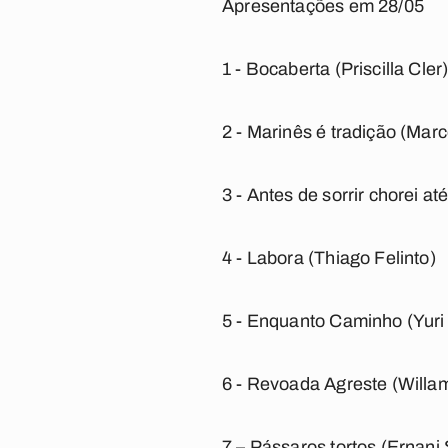
Apresentações em 28/05
1 - Bocaberta (Priscilla Cler
2 - Marinês é tradição (Mar
3 - Antes de sorrir chorei at
4 - Labora (Thiago Felinto)
5 - Enquanto Caminho (Yur
6 - Revoada Agreste (Willa
7 – Pássaros tortos (Ernani