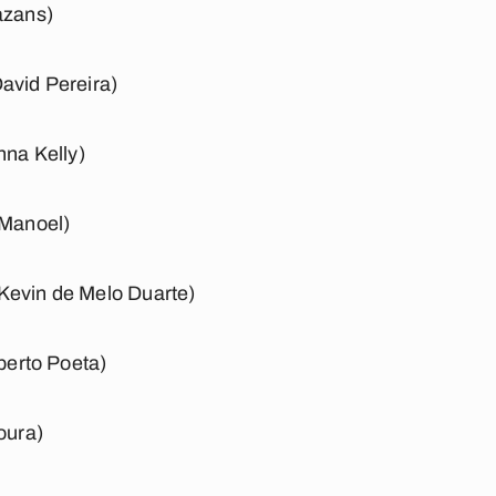
azans)
avid Pereira)
nna Kelly)
 Manoel)
Kevin de Melo Duarte)
lberto Poeta)
oura)