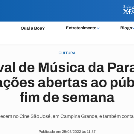
Siga 
Siga 
Entretenimento
Blogs
Qual a Boa?
CULTURA
val de Música da Par
ções abertas ao púb
fim de semana
tecem no Cine São José, em Campina Grande, e também conta
Publicado em 25/05/2022 às 11:37