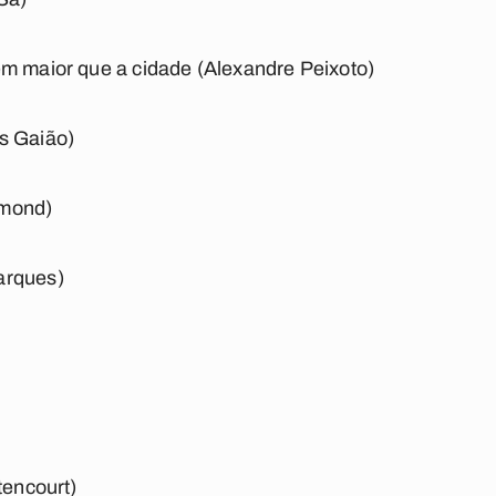
em maior que a cidade (Alexandre Peixoto)
s Gaião)
mmond)
arques)
tencourt)