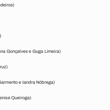
edeiros)
)
anna Gonçalves e Guga Limeira)
ruz)
 Sarmento e Iandra Nóbrega)
Denise Queiroga)