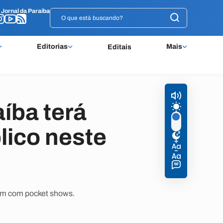
o
o
Jornal da Paraíba
Jornal da Paraíba
Editorias
Mais
Editais
aíba terá
lico neste
m com pocket shows.