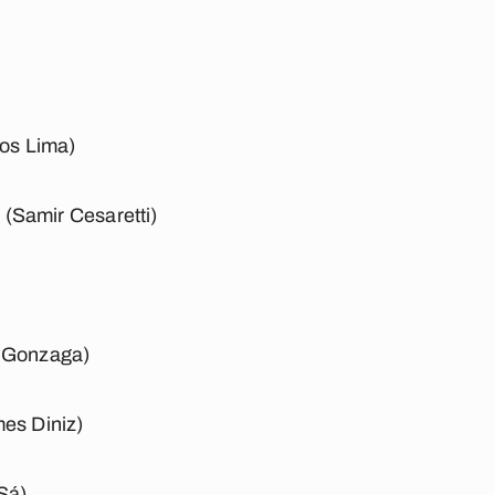
)
cos Lima)
é (Samir Cesaretti)
i Gonzaga)
mes Diniz)
 Sá)