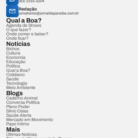
(83) 3315-3204
Redação
jornalismo@jornaldaparaiba.com.br
Qual a Boa?
Agenda de Shows
O que fazer?
Onde comer e beber?
Onde ficar?
Notícias
Bichos
Cultura
Economia
Educação
Política
Qual a Boa?
Cotidiano
Saúde
Tecnologia
Meio Ambiente
Blogs
Caderno Animal
Conversa Política
Pleno Poder
Sílvio Osias
Saúde Alerta
Mercado em Movimento
Papo Íntimo
Mais
Últimas Notícias