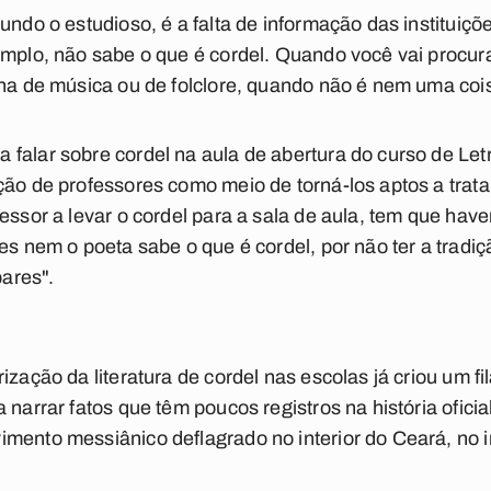
undo o estudioso, é a falta de informação das instituiçõ
emplo, não sabe o que é cordel. Quando você vai procura
 na de música ou de folclore, quando não é nem uma coi
falar sobre cordel na aula de abertura do curso de Le
ção de professores como meio de torná-los aptos a trata
fessor a levar o cordel para a sala de aula, tem que ha
es nem o poeta sabe o que é cordel, por não ter a tradi
ares".
ização da literatura de cordel nas escolas já criou um f
 narrar fatos que têm poucos registros na história ofici
mento messiânico deflagrado no interior do Ceará, no in