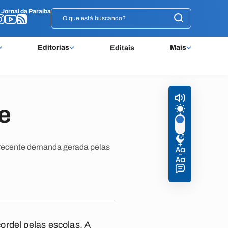
o
o
Jornal da Paraíba
Jornal da Paraíba
Editorias
Mais
Editais
e
a recente demanda gerada pelas
ordel pelas escolas. A