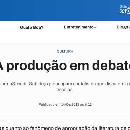
Siga 
Siga 
Entretenimento
Blogs
Qual a Boa?
CULTURA
A produção em debat
 informa&ccedil;&atilde;o preocupam cordelistas que discutem 
escolas.
Publicado em 14/04/2013 às 9:12
 quanto ao fenômeno de apropriação da literatura de c