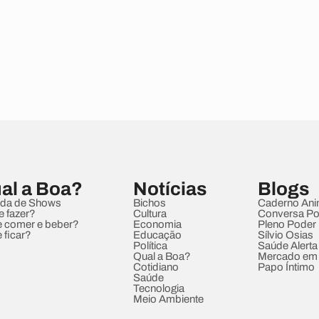
al a Boa?
Notícias
Blogs
da de Shows
Bichos
Caderno Ani
e fazer?
Cultura
Conversa Pol
 comer e beber?
Economia
Pleno Poder
 ficar?
Educação
Sílvio Osias
Política
Saúde Alerta
Qual a Boa?
Mercado em
Cotidiano
Papo Íntimo
Saúde
Tecnologia
Meio Ambiente