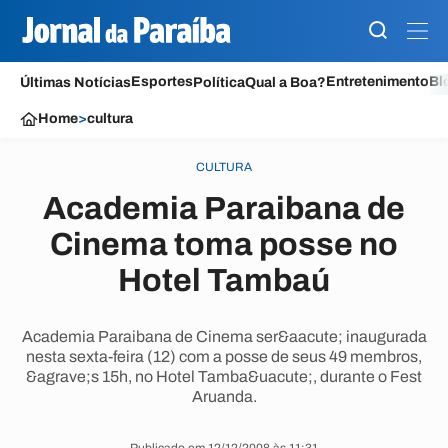
Esportes
Entretenimento
Bl
Últimas Notícias
Política
Qual a Boa?
Home
>
cultura
CULTURA
Academia Paraibana de
Cinema toma posse no
Hotel Tambaú
Academia Paraibana de Cinema ser&aacute; inaugurada
nesta sexta-feira (12) com a posse de seus 49 membros,
&agrave;s 15h, no Hotel Tamba&uacute;, durante o Fest
Aruanda.