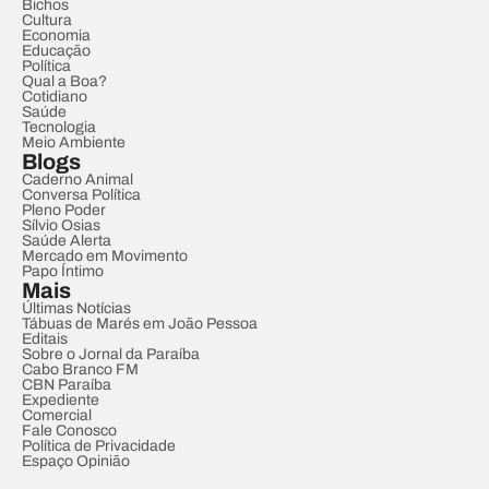
Bichos
Cultura
Economia
Educação
Política
Qual a Boa?
Cotidiano
Saúde
Tecnologia
Meio Ambiente
Blogs
Caderno Animal
Conversa Política
Pleno Poder
Sílvio Osias
Saúde Alerta
Mercado em Movimento
Papo Íntimo
Mais
Últimas Notícias
Tábuas de Marés em João Pessoa
Editais
Sobre o Jornal da Paraíba
Cabo Branco FM
CBN Paraíba
Expediente
Comercial
Fale Conosco
Política de Privacidade
Espaço Opinião