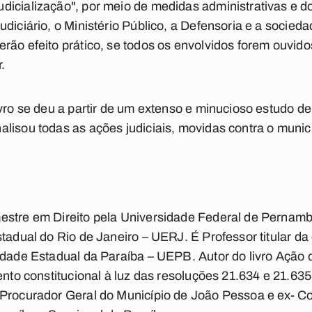
icialização", por meio de medidas administrativas e do 
diciário, o Ministério Público, a Defensoria e a socieda
rão efeito prático, se todos os envolvidos forem ouvido
.
ivro se deu a partir de um extenso e minucioso estudo d
lisou todas as ações judiciais, movidas contra o municí
estre em Direito pela Universidade Federal de Perna
tadual do Rio de Janeiro – UERJ. É Professor titular da d
sidade Estadual da Paraíba – UEPB. Autor do livro Açã
mento constitucional à luz das resoluções 21.634 e 21.63
-Procurador Geral do Município de João Pessoa e ex- C