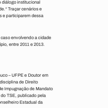
diálogo institucional
de.“ Traçar cenários e
s e participarem dessa
e caso envolvendo a cidade
pio, entre 2011 e 2013.
mbuco – UFPE e Doutor em
isciplina de Direito
o de Impugnação de Mandato
5 do TSE, publicado pela
onselheiro Estadual da