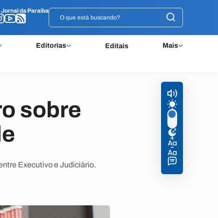
o
o
Jornal da Paraíba
Jornal da Paraíba
Editorias
Mais
Editais
ro sobre
de
ntre Executivo e Judiciário.