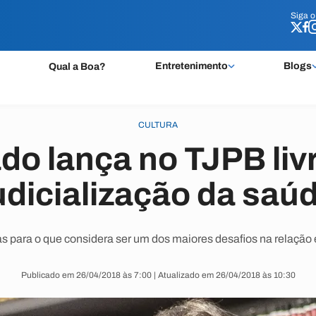
Siga 
Siga 
Entretenimento
Blogs
Qual a Boa?
CULTURA
o lança no TJPB liv
udicialização da saú
s para o que considera ser um dos maiores desafios na relação e
Publicado em 26/04/2018 às 7:00 | Atualizado em 26/04/2018 às 10:30