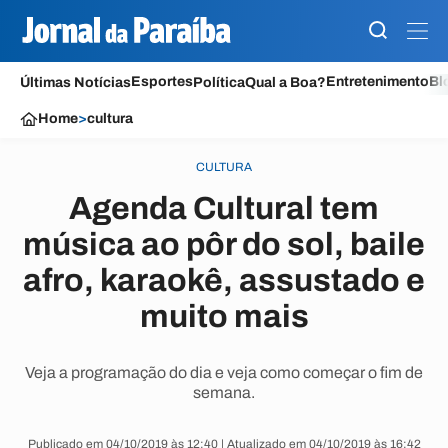
Esportes
Entretenimento
Bl
Últimas Notícias
Política
Qual a Boa?
Home
>
cultura
CULTURA
Agenda Cultural tem
música ao pôr do sol, baile
afro, karaokê, assustado e
muito mais
Veja a programação do dia e veja como começar o fim de
semana.
Publicado em 04/10/2019 às 12:40 | Atualizado em 04/10/2019 às 16:42