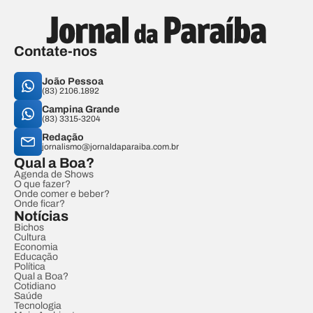
Contate-nos
João Pessoa
(83) 2106.1892
Campina Grande
(83) 3315-3204
Redação
jornalismo@jornaldaparaiba.com.br
Qual a Boa?
Agenda de Shows
O que fazer?
Onde comer e beber?
Onde ficar?
Notícias
Bichos
Cultura
Economia
Educação
Política
Qual a Boa?
Cotidiano
Saúde
Tecnologia