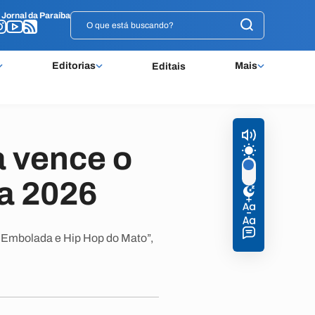
o
o
Jornal da Paraíba
Jornal da Paraíba
Editorias
Mais
Editais
 vence o
ra 2026
e Embolada e Hip Hop do Mato”,