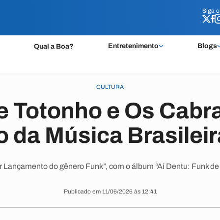
Siga 
Siga 
Entretenimento
Blogs
Qual a Boa?
CULTURA
e Totonho e Os Cabra
 da Música Brasilei
or Lançamento do gênero Funk”, com o álbum “Aí Dentu: Funk d
Publicado em 11/06/2026 às 12:41