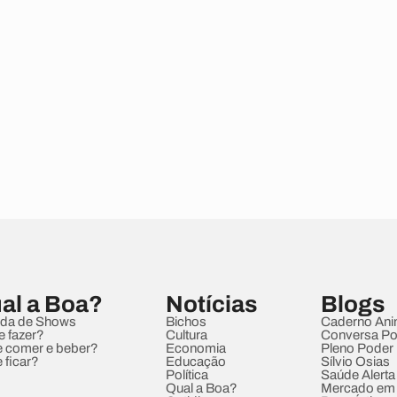
al a Boa?
Notícias
Blogs
da de Shows
Bichos
Caderno Ani
e fazer?
Cultura
Conversa Pol
 comer e beber?
Economia
Pleno Poder
 ficar?
Educação
Sílvio Osias
Política
Saúde Alerta
Qual a Boa?
Mercado em