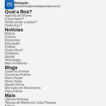
Redação
jornalismo@jornaldaparaiba.com.br
Qual a Boa?
Agenda de Shows
O que fazer?
Onde comer e beber?
Onde ficar?
Notícias
Bichos
Cultura
Economia
Educação
Política
Qual a Boa?
Cotidiano
Saúde
Tecnologia
Meio Ambiente
Blogs
Caderno Animal
Conversa Política
Pleno Poder
Sílvio Osias
Saúde Alerta
Mercado em Movimento
Papo Íntimo
Mais
Últimas Notícias
Tábuas de Marés em João Pessoa
Editais