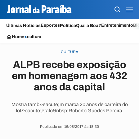
Esportes
Entretenimento
Bl
Últimas Notícias
Política
Qual a Boa?
Home
>
cultura
CULTURA
ALPB recebe exposição
em homenagem aos 432
anos da capital
Mostra tamb&eacute;m marca 20 anos de carreira do
fot&oacute;grafo&nbsp;Roberto Guedes Pereira.
Publicado em 16/08/2017 às 18:30