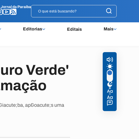
o
o
Jornal da Paraíba
Jornal da Paraíba
Editorias
Mais
Editais
uro Verde'
ramação
&iacute;ba, ap&oacute;s uma