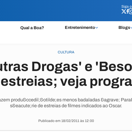
Siga 
Siga 
Entretenimento
Blogs
Qual a Boa?
CULTURA
utras Drogas' e 'Beso
 estreias; veja prog
azem produ&ccedil;&otilde;es menos badaladas &agrave; Para
s&eacute;rie de estreias de filmes indicados ao Oscar.
Publicado em 18/02/2011 às 12:00