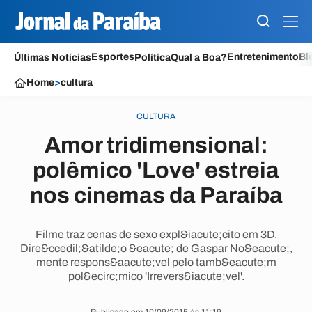
Esportes
Entretenimento
Bl
Últimas Notícias
Política
Qual a Boa?
Home
>
cultura
CULTURA
Amor tridimensional:
polêmico 'Love' estreia
nos cinemas da Paraíba
Filme traz cenas de sexo expl&iacute;cito em 3D.
Dire&ccedil;&atilde;o &eacute; de Gaspar No&eacute;,
mente respons&aacute;vel pelo tamb&eacute;m
pol&ecirc;mico 'Irrevers&iacute;vel'.