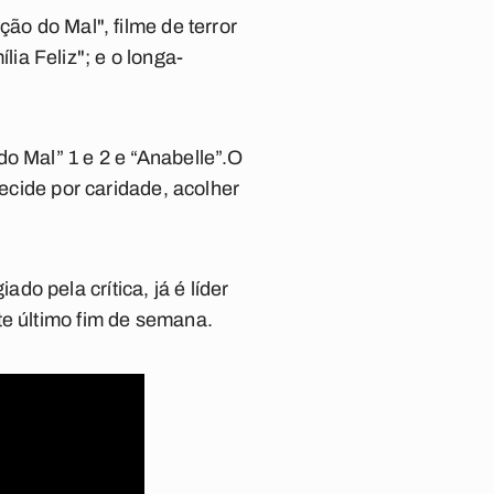
ação do Mal"
, filme de terror
lia Feliz"
; e o longa-
o Mal” 1 e 2 e “Anabelle”.O
decide por caridade, acolher
o pela crítica, já é líder
te último fim de semana.