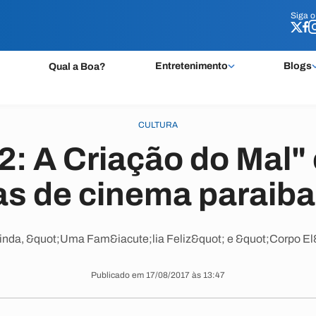
Siga 
Siga 
Entretenimento
Blogs
Qual a Boa?
CULTURA
2: A Criação do Mal"
as de cinema paraib
inda, &quot;Uma Fam&iacute;lia Feliz&quot; e &quot;Corpo El
Publicado em 17/08/2017 às 13:47