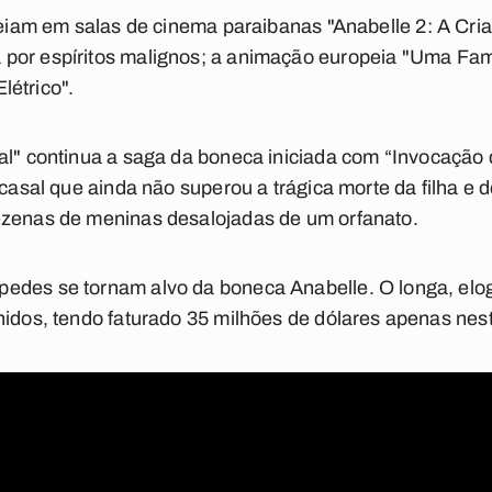
treiam em salas de cinema paraibanas
"Anabelle 2: A Cri
por espíritos malignos; a animação europeia
"Uma Famí
létrico"
.
al"
continua a saga da boneca iniciada com “Invocação d
 casal que ainda não superou a trágica morte da filha e 
ezenas de meninas desalojadas de um orfanato.
des se tornam alvo da boneca Anabelle. O longa, elogiad
nidos, tendo faturado 35 milhões de dólares apenas nes