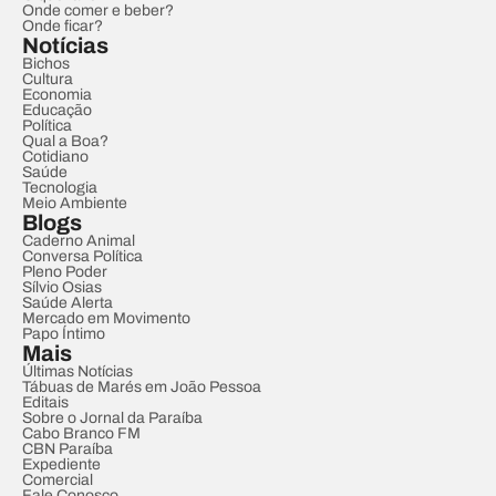
Onde comer e beber?
Onde ficar?
Notícias
Bichos
Cultura
Economia
Educação
Política
Qual a Boa?
Cotidiano
Saúde
Tecnologia
Meio Ambiente
Blogs
Caderno Animal
Conversa Política
Pleno Poder
Sílvio Osias
Saúde Alerta
Mercado em Movimento
Papo Íntimo
Mais
Últimas Notícias
Tábuas de Marés em João Pessoa
Editais
Sobre o Jornal da Paraíba
Cabo Branco FM
CBN Paraíba
Expediente
Comercial
Fale Conosco