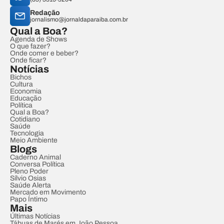
Redação
jornalismo@jornaldaparaiba.com.br
Qual a Boa?
Agenda de Shows
O que fazer?
Onde comer e beber?
Onde ficar?
Notícias
Bichos
Cultura
Economia
Educação
Política
Qual a Boa?
Cotidiano
Saúde
Tecnologia
Meio Ambiente
Blogs
Caderno Animal
Conversa Política
Pleno Poder
Sílvio Osias
Saúde Alerta
Mercado em Movimento
Papo Íntimo
Mais
Últimas Notícias
Tábuas de Marés em João Pessoa