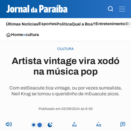
Esportes
Entretenimento
Bl
Últimas Notícias
Política
Qual a Boa?
Home
>
cultura
CULTURA
Artista vintage vira xodó
na música pop
Com est&eacute;tica vintage, ou por vezes surrealista,
Neil Krug se tornou o queridinho de m&uacute;sicos.
Publicado em 02/09/2014 às 6:00