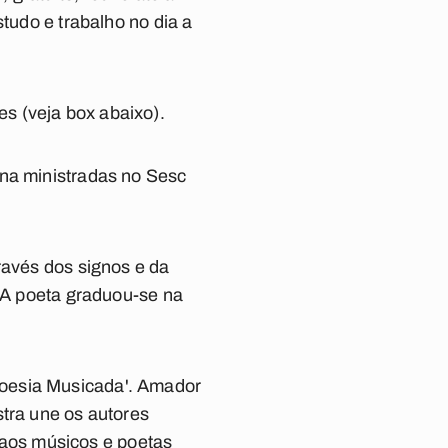
tudo e trabalho no dia a
s (veja box abaixo).
ina ministradas no Sesc
ravés dos signos e da
. A poeta graduou-se na
 'Poesia Musicada'. Amador
stra une os autores
aos músicos e poetas