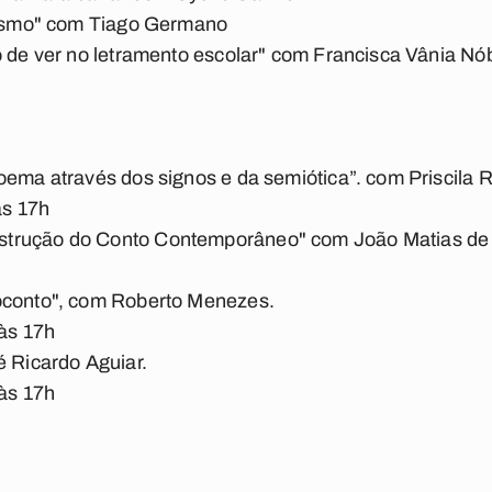
alismo" com Tiago Germano
o de ver no letramento escolar" com Francisca Vânia Nó
oema através dos signos e da semiótica”. com Priscila
às 17h
trução do Conto Contemporâneo" com João Matias de O
h
oconto", com Roberto Menezes.
 às 17h
é Ricardo Aguiar.
 às 17h