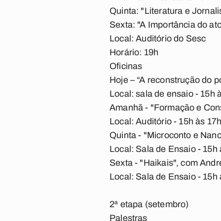
Quinta: "Literatura e Jorn
Sexta: "A Importância do at
Local: Auditório do Sesc
Horário: 19h
Oficinas
Hoje – “A reconstrução do p
Local: sala de ensaio - 15h 
Amanhã - "Formação e Cons
Local: Auditório - 15h às 17
Quinta - "Microconto e Nan
Local: Sala de Ensaio - 15h
Sexta - "Haikais", com Andr
Local: Sala de Ensaio - 15h
2ª etapa (setembro)
Palestras