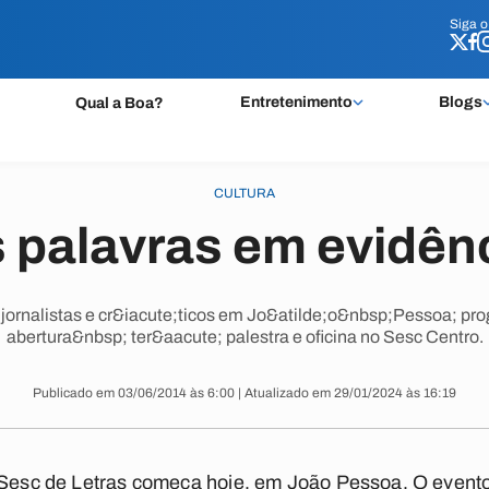
Siga 
Siga 
Entretenimento
Blogs
Qual a Boa?
CULTURA
 palavras em evidên
jornalistas e cr&iacute;ticos em Jo&atilde;o&nbsp;Pessoa; pr
abertura&nbsp; ter&aacute; palestra e oficina no Sesc Centro.
Publicado em 03/06/2014 às 6:00 | Atualizado em 29/01/2024 às 16:19
 Sesc de Letras começa hoje, em João Pessoa. O evento,