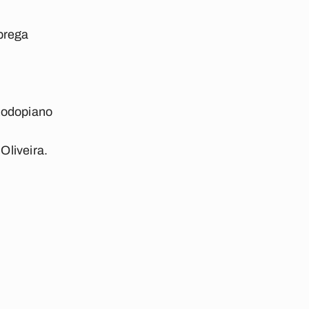
brega
 Rodopiano
liveira.