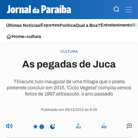
Esportes
Entretenimento
Bl
Últimas Notícias
Política
Qual a Boa?
Home
>
cultura
CULTURA
As pegadas de Juca
T&iacute;tulo inaugural de uma trilogia que o poeta
pretende concluir em 2015, 'Ciclo Vegetal' compila versos
feitos de 1997 at&eacute; o ano passado
Publicado em 09/11/2013 às 6:00