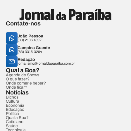
Contate-nos
João Pessoa
(83) 2106.1892
Campina Grande
(83) 3315-3204
Redação
jornalismo@jornaldaparaiba.com.br
Qual a Boa?
Agenda de Shows
O que fazer?
Onde comer e beber?
Onde ficar?
Notícias
Bichos
Cultura
Economia
Educação
Política
Qual a Boa?
Cotidiano
Saúde
Tecnologia