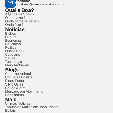
Redação
jornalismo@jornaldaparaiba.com.br
Qual a Boa?
Agenda de Shows
O que fazer?
Onde comer e beber?
Onde ficar?
Notícias
Bichos
Cultura
Economia
Educação
Política
Qual a Boa?
Cotidiano
Saúde
Tecnologia
Meio Ambiente
Blogs
Caderno Animal
Conversa Política
Pleno Poder
Sílvio Osias
Saúde Alerta
Mercado em Movimento
Papo Íntimo
Mais
Últimas Notícias
Tábuas de Marés em João Pessoa
Editais