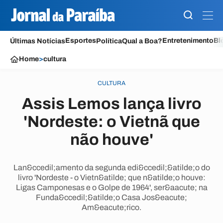
Esportes
Entretenimento
Bl
Últimas Notícias
Política
Qual a Boa?
Home
>
cultura
CULTURA
Assis Lemos lança livro
'Nordeste: o Vietnã que
não houve'
Lan&ccedil;amento da segunda edi&ccedil;&atilde;o do
livro 'Nordeste - o Vietn&atilde; que n&atilde;o houve:
Ligas Camponesas e o Golpe de 1964', ser&aacute; na
Funda&ccedil;&atilde;o Casa Jos&eacute;
Am&eacute;rico.