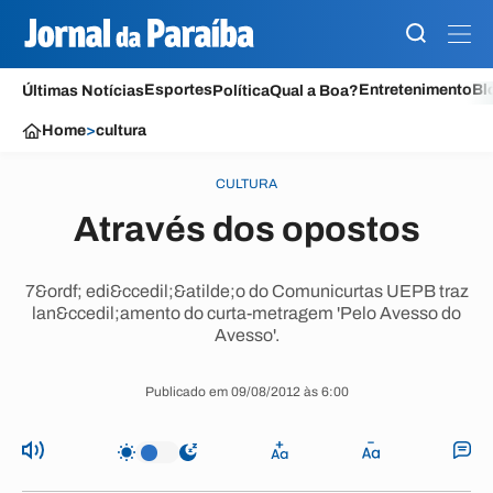
Esportes
Entretenimento
Bl
Últimas Notícias
Política
Qual a Boa?
Home
>
cultura
CULTURA
Através dos opostos
7&ordf; edi&ccedil;&atilde;o do Comunicurtas UEPB traz
lan&ccedil;amento do curta-metragem 'Pelo Avesso do
Avesso'.
Publicado em 09/08/2012 às 6:00