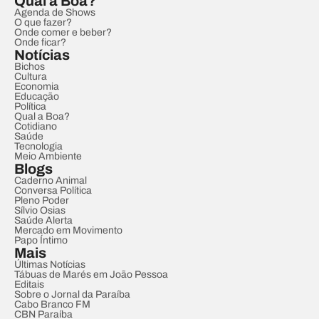
Qual a Boa?
Agenda de Shows
O que fazer?
Onde comer e beber?
Onde ficar?
Notícias
Bichos
Cultura
Economia
Educação
Política
Qual a Boa?
Cotidiano
Saúde
Tecnologia
Meio Ambiente
Blogs
Caderno Animal
Conversa Política
Pleno Poder
Sílvio Osias
Saúde Alerta
Mercado em Movimento
Papo Íntimo
Mais
Últimas Notícias
Tábuas de Marés em João Pessoa
Editais
Sobre o Jornal da Paraíba
Cabo Branco FM
CBN Paraíba