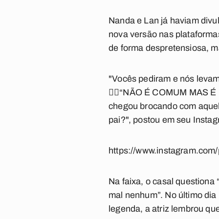
Nanda e Lan já haviam divu
nova versão nas plataformas
de forma despretensiosa, m
"Vocês pediram e nós levam
👉🏽“NÃO É COMUM MAS É NO
chegou brocando com aquele 
pai?", postou em seu Insta
https://www.instagram.com
Na faixa, o casal questiona 
mal nenhum”. No último dia
legenda, a atriz lembrou q