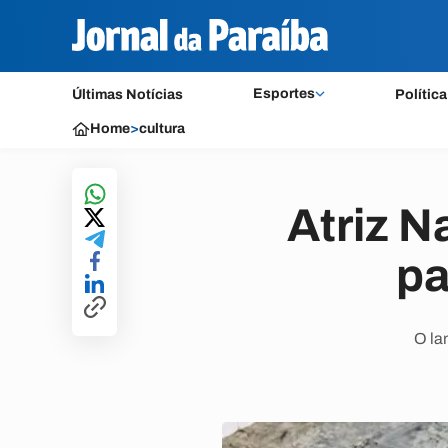
Esportes
Últimas Notícias
Política
Home
>
cultura
Atriz 
pa
O la