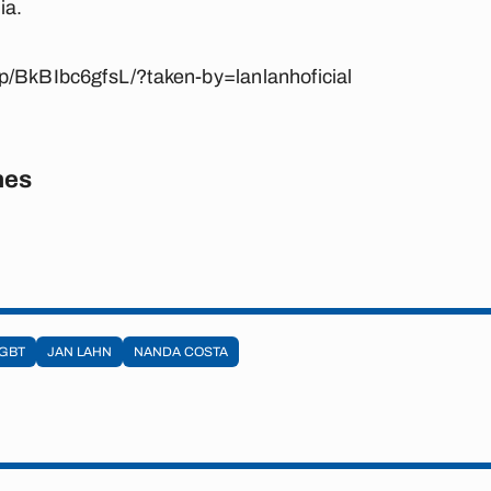
ia.
p/BkBIbc6gfsL/?taken-by=lanlanhoficial
nes
LGBT
JAN LAHN
NANDA COSTA