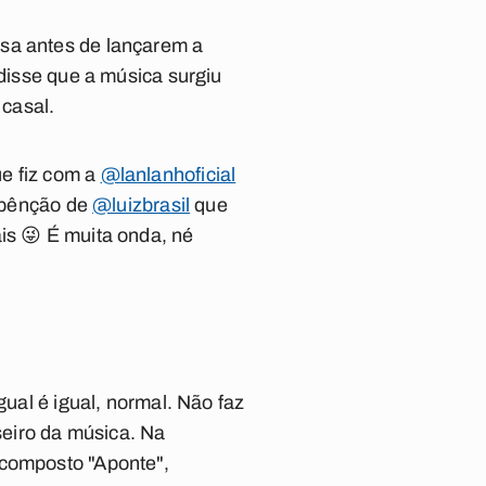
osa antes de lançarem a
z disse que a música surgiu
casal.
e fiz com a
@lanlanhoficial
 bênção de
@luizbrasil
que
is 😜 É muita onda, né
gual é igual, normal. Não faz
eiro da música. Na
 composto "Aponte",