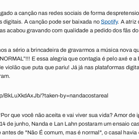
lgado a canção nas redes sociais de forma despretensi
 digitais. A canção pode ser baixada no
Spotify
. A atri
as acabou gravando com qualidade a pedido dos fãs do 
os a sério a brincadeira de gravarmos a música nova qu
RMAL”!!! E essa alegria que contagia é pelo axé e a
violão que puta que pariu! Já já nas plataformas digita
gram.
/p/BkLuXkdAxJb/?taken-by=nandacostareal
“Por que você não aceita e vai viver sua vida? Amor de i
 14 de junho, Nanda e Lan Lahn postaram um ensaio cas
ue antes de "Não É comum, mas é normal", o casal havia