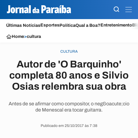
Esportes
Entretenimento
Bl
Últimas Notícias
Política
Qual a Boa?
Home
>
cultura
CULTURA
Autor de 'O Barquinho'
completa 80 anos e Silvio
Osias relembra sua obra
Antes de se afirmar como compositor, o neg&oacute;cio
de Menescal era tocar guitarra.
Publicado em 25/10/2017 às 7:38