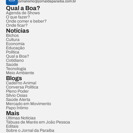
jornalismo@jornaldaparaiba.com.br
Qual a Boa?
Agenda de Shows
O que fazer?
Onde comer e beber?
Onde ficar?
Notícias
Bichos
Cultura
Economia
Educação
Política
Qual a Boa?
Cotidiano
Saúde
Tecnologia
Meio Ambiente
Blogs
Caderno Animal
Conversa Política
Pleno Poder
Sílvio Osias
Saúde Alerta
Mercado em Movimento
Papo Íntimo
Mais
Últimas Notícias
Tábuas de Marés em João Pessoa
Editais
Sobre o Jornal da Paraíba