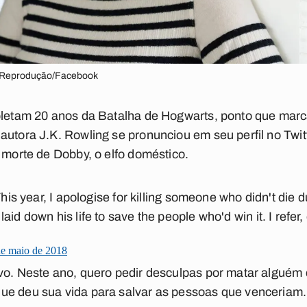
: Reprodução/Facebook
pletam 20 anos da Batalha de Hogwarts, ponto que marc
autora J.K. Rowling se pronunciou em seu perfil no Twit
a morte de Dobby, o elfo doméstico.
This year, I apologise for killing someone who didn't die d
 laid down his life to save the people who'd win it. I refer
de maio de 2018
ovo. Neste ano, quero pedir desculpas por matar alguém
e deu sua vida para salvar as pessoas que venceriam. M