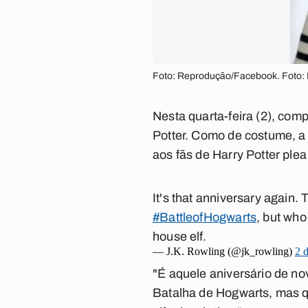
Foto: Reprodução/Facebook. Foto
Nesta quarta-feira (2), com
Potter. Como de costume, a 
aos fãs de Harry Potter ple
It's that anniversary again. 
#BattleofHogwarts
, but who
house elf.
— J.K. Rowling (@jk_rowling)
2 
"É aquele aniversário de n
Batalha de Hogwarts, mas qu