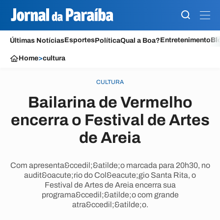
Esportes
Entretenimento
Bl
Últimas Notícias
Política
Qual a Boa?
Home
>
cultura
CULTURA
Bailarina de Vermelho
encerra o Festival de Artes
de Areia
Com apresenta&ccedil;&atilde;o marcada para 20h30, no
audit&oacute;rio do Col&eacute;gio Santa Rita, o
Festival de Artes de Areia encerra sua
programa&ccedil;&atilde;o com grande
atra&ccedil;&atilde;o.