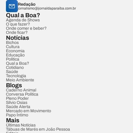
Redação
jornalismo@jornaldaparaiba.com.br
Qual a Boa?
Agenda de Shows
O que fazer?
Onde comer e beber?
Onde ficar?
Notícias
Bichos
Cultura
Economia
Educação
Política
Qual a Boa?
Cotidiano
Saúde
Tecnologia
Meio Ambiente
Blogs
Caderno Animal
Conversa Política
Pleno Poder
Sílvio Osias
Saúde Alerta
Mercado em Movimento
Papo Íntimo
Mais
Últimas Notícias
Tábuas de Marés em João Pessoa