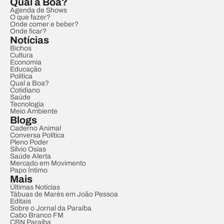
Qual a Boa?
Agenda de Shows
O que fazer?
Onde comer e beber?
Onde ficar?
Notícias
Bichos
Cultura
Economia
Educação
Política
Qual a Boa?
Cotidiano
Saúde
Tecnologia
Meio Ambiente
Blogs
Caderno Animal
Conversa Política
Pleno Poder
Sílvio Osias
Saúde Alerta
Mercado em Movimento
Papo Íntimo
Mais
Últimas Notícias
Tábuas de Marés em João Pessoa
Editais
Sobre o Jornal da Paraíba
Cabo Branco FM
CBN Paraíba