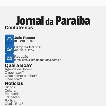
Contate-nos
João Pessoa
(83) 2106.1892
Campina Grande
(83) 3315-3204
Redação
jornalismo@jornaldaparaiba.com.br
Qual a Boa?
Agenda de Shows
O que fazer?
Onde comer e beber?
Onde ficar?
Notícias
Bichos
Cultura
Economia
Educação
Política
Qual a Boa?