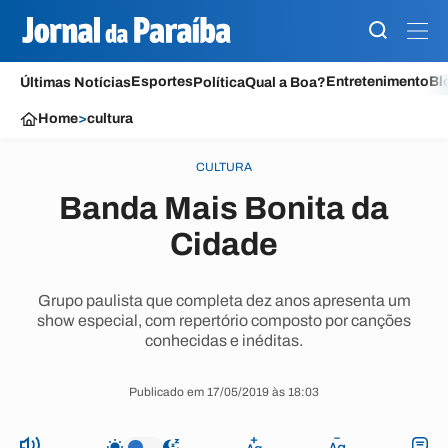
Esportes
Entretenimento
Bl
Últimas Notícias
Política
Qual a Boa?
Home
>
cultura
CULTURA
Banda Mais Bonita da
Cidade
Grupo paulista que completa dez anos apresenta um
show especial, com repertório composto por canções
conhecidas e inéditas.
Publicado em 17/05/2019 às 18:03