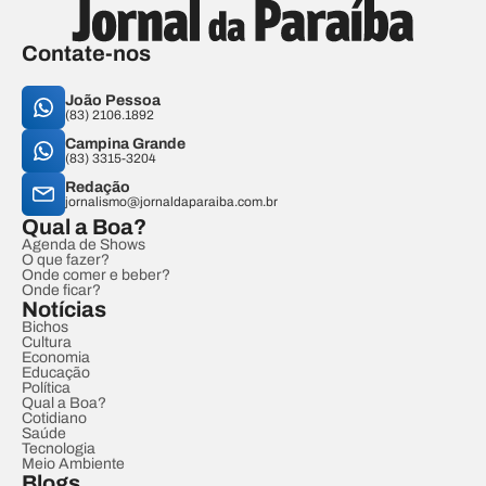
Contate-nos
João Pessoa
(83) 2106.1892
Campina Grande
(83) 3315-3204
Redação
jornalismo@jornaldaparaiba.com.br
Qual a Boa?
Agenda de Shows
O que fazer?
Onde comer e beber?
Onde ficar?
Notícias
Bichos
Cultura
Economia
Educação
Política
Qual a Boa?
Cotidiano
Saúde
Tecnologia
Meio Ambiente
Blogs