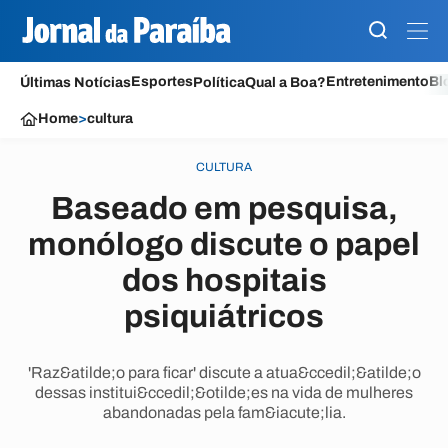
Esportes
Entretenimento
Bl
Últimas Notícias
Política
Qual a Boa?
Home
>
cultura
CULTURA
Baseado em pesquisa,
monólogo discute o papel
dos hospitais
psiquiátricos
'Raz&atilde;o para ficar' discute a atua&ccedil;&atilde;o
dessas institui&ccedil;&otilde;es na vida de mulheres
abandonadas pela fam&iacute;lia.