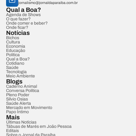
jornalismo@jornaldaparaiba.com.br
Qual a Boa?
Agenda de Shows
O que fazer?
Onde comer e beber?
Onde ficar?
Notícias
Bichos
Cultura
Economia
Educação
Política
Qual a Boa?
Cotidiano
Saúde
Tecnologia
Meio Ambiente
Blogs
Caderno Animal
Conversa Política
Pleno Poder
Sílvio Osias
Saúde Alerta
Mercado em Movimento
Papo Íntimo
Mais
Últimas Notícias
Tábuas de Marés em João Pessoa
Editais
Sobre o Jornal da Paraíba