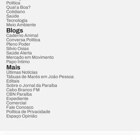
Política
Qual a Boa?
Cotidiano
Saúde
Tecnologia
Meio Ambiente
Blogs
Caderno Animal
Conversa Política
Pleno Poder
Sílvio Osias
Saúde Alerta
Mercado em Movimento
Papo Íntimo
Mais
Últimas Notícias
Tábuas de Marés em João Pessoa
Editais
Sobre o Jornal da Paraíba
Cabo Branco FM
CBN Paraíba
Expediente
Comercial
Fale Conosco
Política de Privacidade
Espaço Opinião
© REDE PARAÍBA DE COMUNICAÇÃO