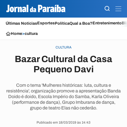
Esportes
Entretenimento
Bl
Últimas Notícias
Política
Qual a Boa?
Home
>
cultura
CULTURA
Bazar Cultural da Casa
Pequeno Davi
Com o tema 'Mulheres históricas: luta, cultura e
resistência', organização promove a apresentação Banda
Doido é doido, Escola Império do Samba, Karla Oliveira
(performance de dança), Grupo Imburana de dança,
grupo de teatro Elas não cederão.
Publicado em 18/03/2019 às 14:43