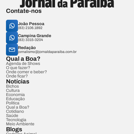
Contate-nos
João Pessoa
(83) 2106.1892
Campina Grande
(83) 3315-3204
Redação
jornalismo@jornaldaparaiba.com.br
Qual a Boa?
Agenda de Shows
O que fazer?
Onde comer e beber?
Onde ficar?
Notícias
Bichos
Cultura
Economia
Educação
Política
Qual a Boa?
Cotidiano
Saúde
Tecnologia
Meio Ambiente
Blogs