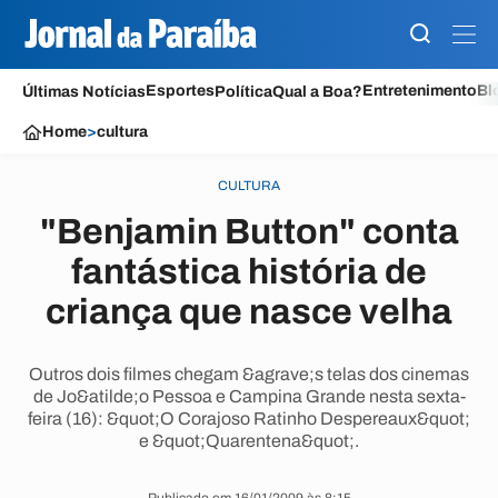
Esportes
Entretenimento
Bl
Últimas Notícias
Política
Qual a Boa?
Home
>
cultura
CULTURA
"Benjamin Button" conta
fantástica história de
criança que nasce velha
Outros dois filmes chegam &agrave;s telas dos cinemas
de Jo&atilde;o Pessoa e Campina Grande nesta sexta-
feira (16): &quot;O Corajoso Ratinho Despereaux&quot;
e &quot;Quarentena&quot;.