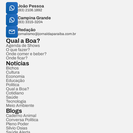
João Pessoa
(83) 2106.1892
Campina Grande
(83) 3315-3204
Redação
jornalismo@jornaldaparaiba.com.br
Qual a Boa?
Agenda de Shows
O que fazer?
Onde comer e beber?
Onde ficar?
Notícias
Bichos
Cultura
Economia
Educação
Política
Qual a Boa?
Cotidiano
Saúde
Tecnologia
Meio Ambiente
Blogs
Caderno Animal
Conversa Política
Pleno Poder
Sílvio Osias
Saúde Alerta