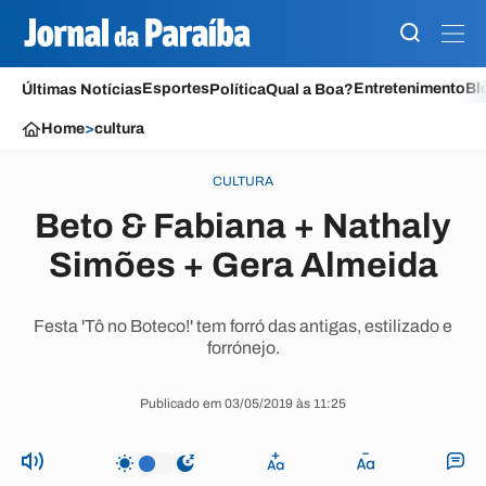
Esportes
Entretenimento
Bl
Últimas Notícias
Política
Qual a Boa?
Home
>
cultura
CULTURA
Beto & Fabiana + Nathaly
Simões + Gera Almeida
Festa 'Tô no Boteco!' tem forró das antigas, estilizado e
forrónejo.
Publicado em 03/05/2019 às 11:25