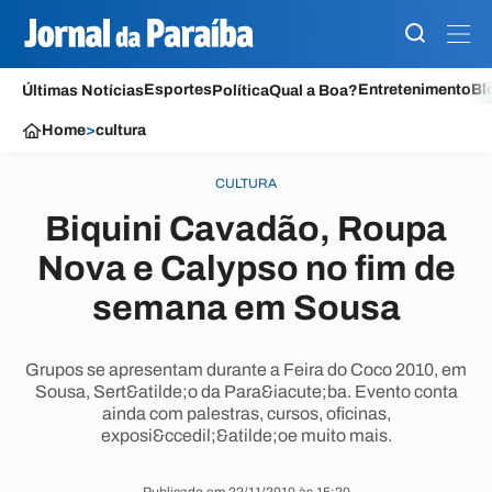
Esportes
Entretenimento
Bl
Últimas Notícias
Política
Qual a Boa?
Home
>
cultura
CULTURA
Biquini Cavadão, Roupa
Nova e Calypso no fim de
semana em Sousa
Grupos se apresentam durante a Feira do Coco 2010, em
Sousa, Sert&atilde;o da Para&iacute;ba. Evento conta
ainda com palestras, cursos, oficinas,
exposi&ccedil;&atilde;oe muito mais.