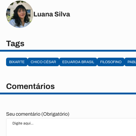
Luana Silva
Tags
BIXARTE
CHICO CÉSAR
EDUARDA BRASIL
FILOSOFINO
PABL
Comentários
Seu comentário (Obrigatório)