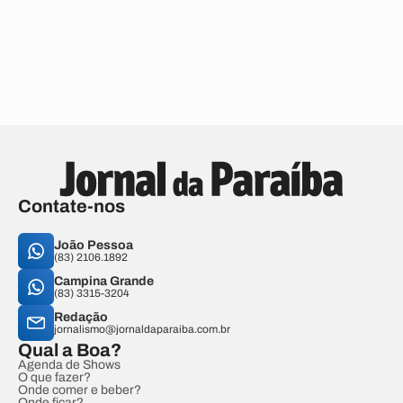
Contate-nos
João Pessoa
(83) 2106.1892
Campina Grande
(83) 3315-3204
Redação
jornalismo@jornaldaparaiba.com.br
Qual a Boa?
Agenda de Shows
O que fazer?
Onde comer e beber?
Onde ficar?