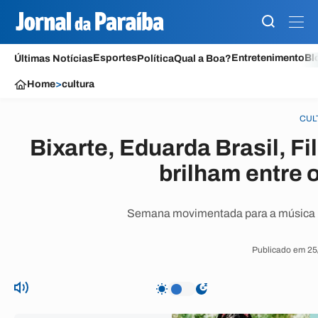
Esportes
Entretenimento
Bl
Últimas Notícias
Política
Qual a Boa?
Home
>
cultura
CUL
Bixarte, Eduarda Brasil, F
brilham entre
Semana movimentada para a música br
Publicado em 25