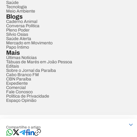
Saúde
Tecnologia
Meio Ambiente
Blogs
Caderno Animal
Conversa Política
Pleno Poder
Sílvio Osias
Saúde Alerta
Mercado em Movimento
Papo Íntimo
Mais
Últimas Notícias
Tábuas de Marés em João Pessoa
Editais
Sobre o Jornal da Paraíba
Cabo Branco FM
CBN Paraíba
Expediente
Comercial
Fale Conosco
Política de Privacidade
Espaço Opinião
© REDE PARAÍBA DE COMUNICAÇÃO
Compartilhe o artigo
Developed by
Designed by