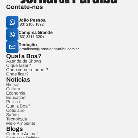
Contate-nos
João Pessoa
(83) 2106.1892
Campina Grande
(83) 3315-3204
Redação
jornalismo@jornaldaparaiba.com.br
Qual a Boa?
Agenda de Shows
O que fazer?
Onde comer e beber?
Onde ficar?
Notícias
Bichos
Cultura
Economia
Educação
Política
Qual a Boa?
Cotidiano
Saúde
Tecnologia
Meio Ambiente
Blogs
Caderno Animal