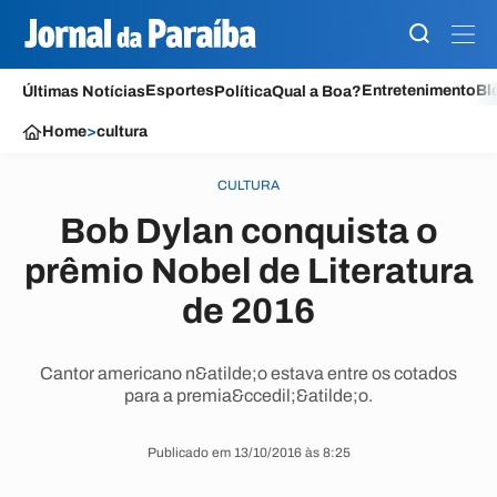
Esportes
Entretenimento
Bl
Últimas Notícias
Política
Qual a Boa?
Home
>
cultura
CULTURA
Bob Dylan conquista o
prêmio Nobel de Literatura
de 2016
Cantor americano n&atilde;o estava entre os cotados
para a premia&ccedil;&atilde;o.
Publicado em 13/10/2016 às 8:25