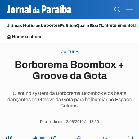
Esportes
Entretenimento
Bl
Últimas Notícias
Política
Qual a Boa?
Home
>
cultura
CULTURA
Borborema Boombox +
Groove da Gota
O sound system da Borborema Boombox e os beats
dançantes do Groove da Gota para balburdiar no Espaço
Colores.
Publicado em 13/06/2019 às 18:40