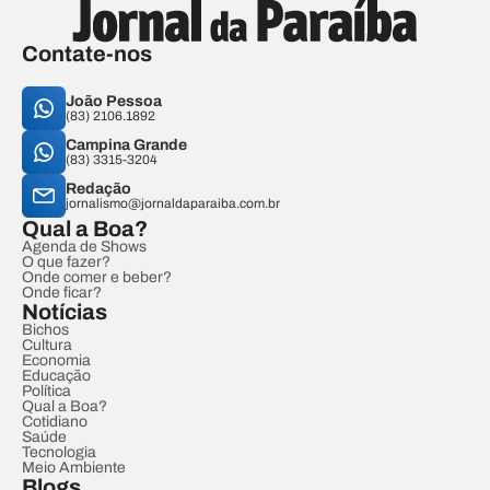
Contate-nos
João Pessoa
(83) 2106.1892
Campina Grande
(83) 3315-3204
Redação
jornalismo@jornaldaparaiba.com.br
Qual a Boa?
Agenda de Shows
O que fazer?
Onde comer e beber?
Onde ficar?
Notícias
Bichos
Cultura
Economia
Educação
Política
Qual a Boa?
Cotidiano
Saúde
Tecnologia
Meio Ambiente
Blogs