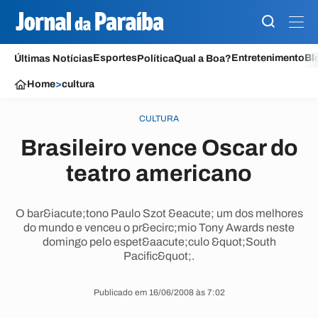
Esportes
Entretenimento
Bl
Últimas Notícias
Política
Qual a Boa?
Home
>
cultura
CULTURA
Brasileiro vence Oscar do
teatro americano
O bar&iacute;tono Paulo Szot &eacute; um dos melhores
do mundo e venceu o pr&ecirc;mio Tony Awards neste
domingo pelo espet&aacute;culo &quot;South
Pacific&quot;.
Publicado em 16/06/2008 às 7:02