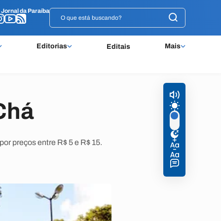
o
o
Jornal da Paraíba
Jornal da Paraíba
Editorias
Mais
Editais
Chá
por preços entre R$ 5 e R$ 15.