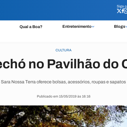
Siga 
Siga 
Entretenimento
Blogs
Qual a Boa?
CULTURA
echó no Pavilhão do 
Sara Nossa Terra oferece bolsas, acessórios, roupas e sapatos 
Publicado em 15/05/2019 às 16:16