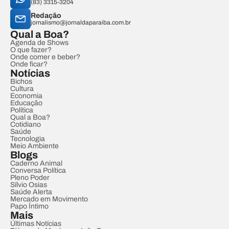
(83) 3315-3204
Redação
jornalismo@jornaldaparaiba.com.br
Qual a Boa?
Agenda de Shows
O que fazer?
Onde comer e beber?
Onde ficar?
Notícias
Bichos
Cultura
Economia
Educação
Política
Qual a Boa?
Cotidiano
Saúde
Tecnologia
Meio Ambiente
Blogs
Caderno Animal
Conversa Política
Pleno Poder
Sílvio Osias
Saúde Alerta
Mercado em Movimento
Papo Íntimo
Mais
Últimas Notícias