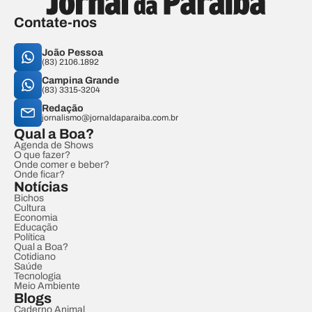
Contate-nos
João Pessoa
(83) 2106.1892
Campina Grande
(83) 3315-3204
Redação
jornalismo@jornaldaparaiba.com.br
Qual a Boa?
Agenda de Shows
O que fazer?
Onde comer e beber?
Onde ficar?
Notícias
Bichos
Cultura
Economia
Educação
Política
Qual a Boa?
Cotidiano
Saúde
Tecnologia
Meio Ambiente
Blogs
Caderno Animal