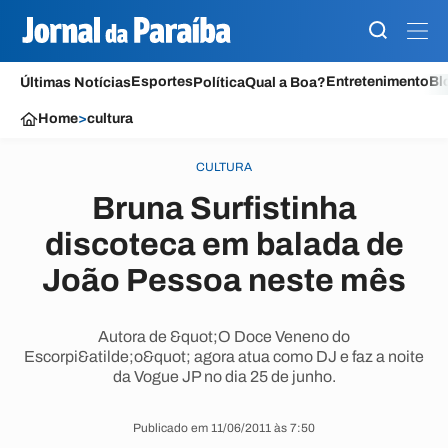
Esportes
Entretenimento
Bl
Últimas Notícias
Política
Qual a Boa?
Home
>
cultura
CULTURA
Bruna Surfistinha
discoteca em balada de
João Pessoa neste mês
Autora de &quot;O Doce Veneno do
Escorpi&atilde;o&quot; agora atua como DJ e faz a noite
da Vogue JP no dia 25 de junho.
Publicado em 11/06/2011 às 7:50