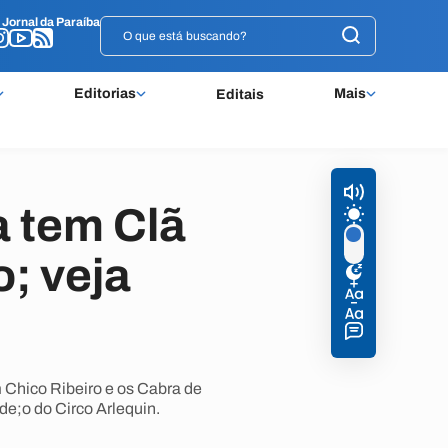
o
o
Jornal da Paraíba
Jornal da Paraíba
Editorias
Mais
Editais
a tem Clã
; veja
 Chico Ribeiro e os Cabra de
e;o do Circo Arlequin.