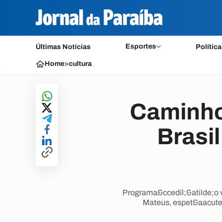
Esportes
Últimas Notícias
Política
Home
>
cultura
Caminhos
Brasi
Programa&ccedil;&atilde;o v
Mateus, espet&aacute;