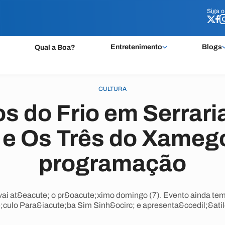
Siga 
Siga 
Entretenimento
Blogs
Qual a Boa?
CULTURA
 do Frio em Serrari
l e Os Três do Xamego
programação
ai at&eacute; o pr&oacute;ximo domingo (7). Evento ainda tem
culo Para&iacute;ba Sim Sinh&ocirc; e apresenta&ccedil;&atild