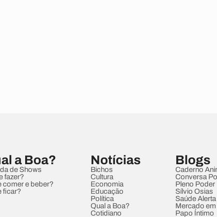
al a Boa?
Notícias
Blogs
da de Shows
Bichos
Caderno Ani
e fazer?
Cultura
Conversa Pol
 comer e beber?
Economia
Pleno Poder
 ficar?
Educação
Sílvio Osias
Política
Saúde Alerta
Qual a Boa?
Mercado em
Cotidiano
Papo Íntimo