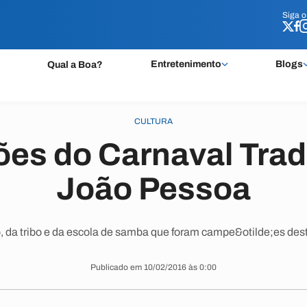
Siga 
Siga 
Entretenimento
Blogs
Qual a Boa?
CULTURA
es do Carnaval Trad
João Pessoa
so, da tribo e da escola de samba que foram campe&otilde;es dest
Publicado em 10/02/2016 às 0:00