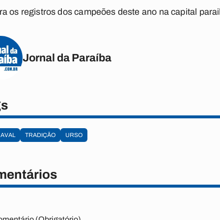
ra os registros dos campeões deste ano na capital para
Jornal da Paraíba
gs
AVAL
TRADIÇÃO
URSO
entários
omentário (Obrigatório)