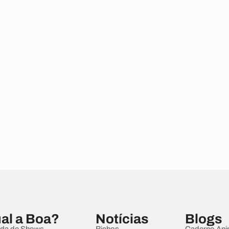
al a Boa?
Notícias
Blogs