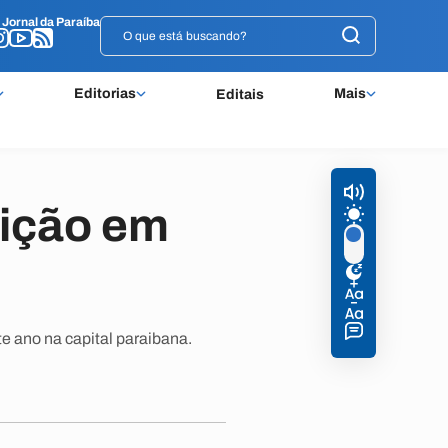
o
o
Jornal da Paraíba
Jornal da Paraíba
Editorias
Mais
Editais
ição em
e ano na capital paraibana.