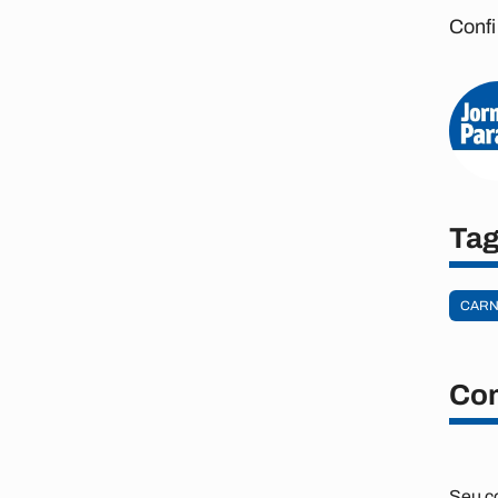
Confi
Ta
CARN
Com
Seu c