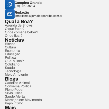
Campina Grande
(83) 3315-3204
Redação
jornalismo@jornaldaparaiba.com.br
Qual a Boa?
Agenda de Shows
O que fazer?
Onde comer e beber?
Onde ficar?
Notícias
Bichos
Cultura
Economia
Educação
Política
Qual a Boa?
Cotidiano
Saúde
Tecnologia
Meio Ambiente
Blogs
Caderno Animal
Conversa Política
Pleno Poder
Sílvio Osias
Saúde Alerta
Mercado em Movimento
Papo Íntimo
Mais